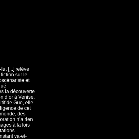
-lu
, [...] relève
iction sur le
oscénariste et
qué
ès la découverte
on d’or à Venise,
itif de Guo, elle-
ligence de cet
 monde, des
oration n’a rien
mages à la fois
tations
nstant va-et-