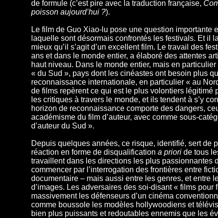
de formule (c’est pire avec la traduction française,
Com
poisson aujourd’hui ?
).
Le film de Guo Xiao-lu pose une question importante et 
laquelle sont désormais confrontés les festivals. Et il 
mieux qu’il s’agit d’un excellent film. Le travail des fest
ans et dans le monde entier, a élaboré des attentes art
haut niveau. Dans le monde entier, mais en particulier
« du Sud », pays dont les cinéastes ont besoin plus qu
reconnaissance internationale, en particulier « au Nor
de films repèrent ce qui est le plus volontiers légitimé p
les critiques à travers le monde, et ils tendent à s’y co
horizon de reconnaissance comporte des dangers, ce
académisme du film d’auteur, avec comme sous-catégor
d’auteur du Sud ».
Depuis quelques années, ce risque, identifié, sert de 
réaction en forme de disqualification
a priori
de tous le
travaillent dans les directions les plus passionnantes
commencer par l’interrogation des frontières entre ficti
documentaire – mais aussi entre les genres, et entre l
d’images. Les adversaires des soi-disant « films pour f
massivement les défenseurs d’un cinéma conventionne
comme boussole les modèles hollywoodiens et télévisu
bien plus puissants et redoutables ennemis que les év