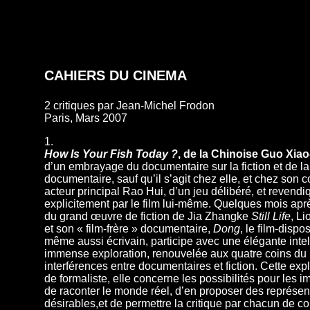
CAHIERS
DU CINEMA
2 critiques par Jean-Michel Frodon
Paris, Mars 2007
1.
How Is Your Fish Today ?
, de la Chinoise Guo Xiao
d’un embrayage du documentaire sur la fiction et de la f
documentaire, sauf qu’il s’agit chez elle, et chez son c
acteur principal Rao Hui, d’un jeu délibéré, et revendi
explicitement par le film lui-même. Quelques mois apr
du grand œuvre de fiction de Jia Zhangke
Still Life
, Li
et son « film-frère » documentaire,
Dong
, le film-dispos
même aussi écrivain, participe avec une élégante intel
immense exploration, renouvelée aux quatre coins du
interférences entre documentaires et fiction. Cette expl
de formaliste, elle concerne les possibilités pour les i
de raconter le monde réel, d’en proposer des représen
désirables,et de permettre la critique par chacun de co