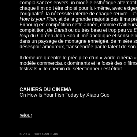
complaisances envers un modèle esthétique alternatif. 
chaque film doit être choisi pour lui-même, avec exig
l’originalité, la nécessite interne de chaque œuvre – c’
How Is your Fish
, et de la grande majorité des films p
Fribourg en compétition cette année, comme d’ailleurs
compétition, de
Daratt
ou du très beau et trop peu vu
E
loup
du Coréen Jeon Soo-il, mélancolique et sensuel
dans un paysage de montagne enneigée, de misère so
désespoir amoureux, transcendée par le talent de son 
Il demeure qu’entre le précipice d’un « world cinéma »
modèle commerciaux dominants et le fossé des « film
festivals », le chemin du sélectionneur est étroi
CAHIERS
DU CINEMA
On How Is Your Fish Today by Xiaou Guo
retour
© 2004 - 2009 Xiaolu Guo