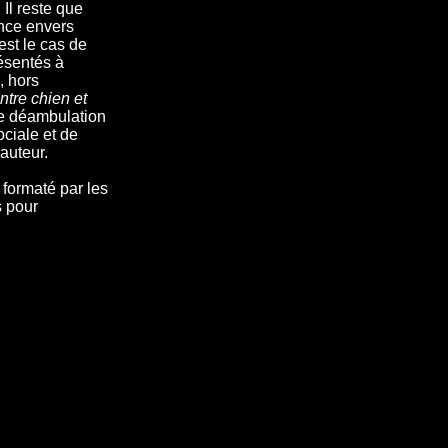
Il reste que
ence envers
est le cas de
résentés à
, hors
ntre chien et
le déambulation
ciale et de
auteur.
 formaté par les
s pour
t.