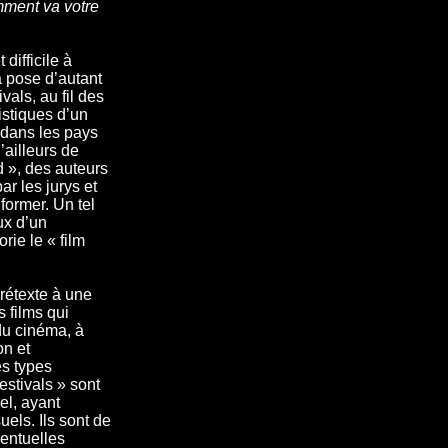
ment va votre
difficile à
la pose d’autant
ivals, au fil des
istiques d’un
 dans les pays
’ailleurs de
d », des auteurs
ar les jurys et
nformer. Un tel
ux d’un
ie le « film
prétexte à une
s films qui
 du cinéma, à
on et
es types
estivals » sont
l, ayant
els. Ils sont de
entuelles