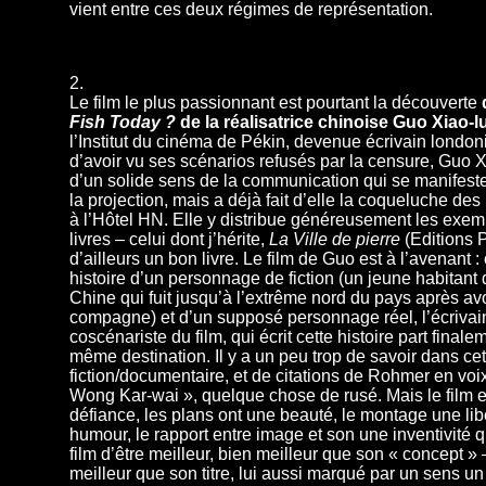
vient entre ces deux régimes de représentation.
2.
Le film le plus passionnant est pourtant la découverte
Fish Today ?
de la réalisatrice chinoise Guo Xiao-l
l’Institut du cinéma de Pékin, devenue écrivain london
d’avoir vu ses scénarios refusés par la censure, Guo X
d’un solide sens de la communication qui se manifeste
la projection, mais a déjà fait d’elle la coqueluche des
à l’Hôtel HN. Elle y distribue généreusement les exem
livres – celui dont j’hérite,
La Ville de pierre
(Editions P
d’ailleurs un bon livre. Le film de Guo est à l’avenant :
histoire d’un personnage de fiction (un jeune habitant
Chine qui fuit jusqu’à l’extrême nord du pays après avo
compagne) et d’un supposé personnage réel, l’écrivai
coscénariste du film, qui écrit cette histoire part finale
même destination. Il y a un peu trop de savoir dans c
fiction/documentaire, et de citations de Rohmer en voix-
Wong Kar-wai », quelque chose de rusé. Mais le film 
défiance, les plans ont une beauté, le montage une lib
humour, le rapport entre image et son une inventivité 
film d’être meilleur, bien meilleur que son « concept » 
meilleur que son titre, lui aussi marqué par un sens un