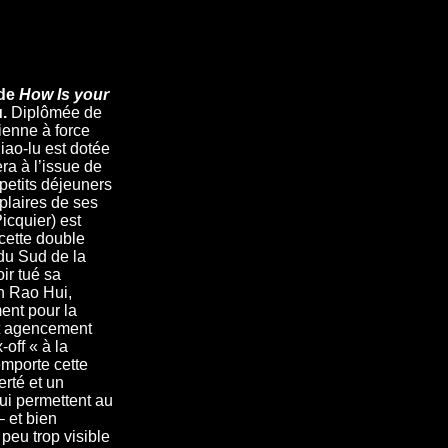
de
How Is your
u.
Diplômée de
ienne à force
iao-lu est dotée
ra à l’issue de
 petits déjeuners
plaires de ses
icquier) est
 cette double
 du Sud de la
ir tué sa
n Rao Hui,
ment pour la
et agencement
off « à la
emporte cette
erté et un
qui permettent au
– et bien
 peu trop visible