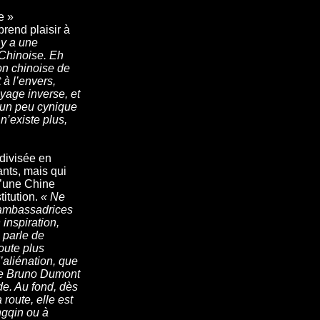
e »
rend plaisir à
l y a une
 Chinoise. Eh
ion chinoise de
à l’envers,
yage inverse, et
e un peu cynique
n’existe plus,
divisée en
ants, mais qui
d’une Chine
titution.
« Ne
 ambassadrices
inspiration,
 parle de
oute plus
aliénation, que
 de Bruno Dumont
de. Au fond, dès
 route, elle est
ngqin ou à