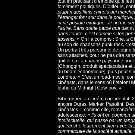
tout en précisant d’emblée qu’elles 
forcément politiques. D’ailleurs, conf
plupart des films chinois qui marche
l’étranger font soit dans le politique,
carte postale exotique. Je ne me sen
l’autre. Sans doute parce que dans
dans l’autre, c’est comme si les gens
absents. »
On l’a compris : She, a C
au son de chansons punk-rock, c’est 
Un portrait très personnel de jeune 
sans attaches, pour ne pas dire sans 
quitter sa campagne paysanne pour m
(Chongqin, produit spectaculaire et 
du boom économique), puis pour s’in
Londres. « C’est un road-movie, con
cinéaste, dans le sens où l’étaient 
Idaho ou Midnight Cow-boy. »
Biberonnée au cinéma occidental, X
encore Duras, Marker, Pasolini. Des 
cinéastes… comme elle, romancière
adolescence.
« Ils ont en commun 
intellectuelle, qui passe par un langa
qui tranche foutrement bien avec la 
commerciale de la société actuelle. 