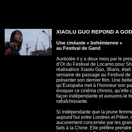
XIAOLU GUO REPOND A GO
Une cinéaste « bohémienne »
au Festival de Gand
Auréolée il y a deux mois par le pre
d’Or du Festival de Locarno pour Sh
réalisatrice Xiaolu Guo, 36ans, était
semaine de passage au Festival de 
présenter son dernier film. Une belle
qu’Europalia met à l’honneur son pa
évoquer ce cinéma chinois, qu’elle
façon indépendante et avouons-le tr
rafraîchissante.
Si indépendante que la jeune femme,
aujourd’hui entre Londres et Pékin, 
aucunement concernée par les gra
faits à la Chine. Elle préfère prendr