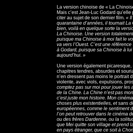
La version chinoise de « La Chinois
Mais c’est Jean-Luc Godard qu’elle p
citer au sujet de son dernier film.
« I
quarantaine d’années, il tournait La
bien, voilà en quelque sorte la vers
La Chinoise. Une version totalement 
puisque ma Chinoise à moi fait le vo
va vers l’Ouest. C’est une référenc
à Godard, puisque sa Chinoise à lui 
aujourd’hui. »
Une version également picaresque, 
chapitres tendres, absurdes et souri
n’en dressent pas moins le portrait 
violente, avec viols, expulsions, pros
comptez pas sur moi pour jouer les
de la Chine. La Chine n’est pas mon 
c’est juste mon histoire. Mon cinéma
choses plus existentielles, et sans d
européennes, comme le sentiment d’
l’on peut retrouver dans le cinéma
ou des frères Dardenne, ou la solitu
que Mei quitte son village et prend la
en pays étranger, que ce soit à Cho