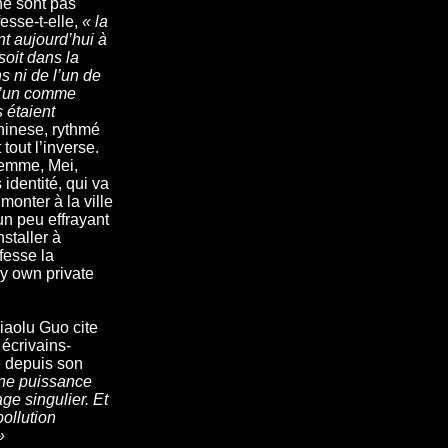
ne sont pas
esse-t-elle,
« la
nt aujourd’hui à
 soit dans la
s ni de l’un de
 l’un comme
 étaient
hinese, rythmé
tout l’inverse.
femme, Mei,
identité, qui va
onter à la ville
un peu effrayant
staller à
fesse la
My own private
iaolu Guo cite
écrivains-
 depuis son
une puissance
ge singulier. Et
pollution
»