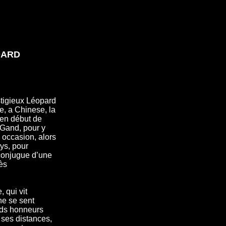
DARD
stigieux Léopard
e, a Chinese, la
 en début de
Gand, pour y
 occasion, alors
ys, pour
 conjugue d’une
ès
 qui vit
ne se sent
nds honneurs
e ses distances,